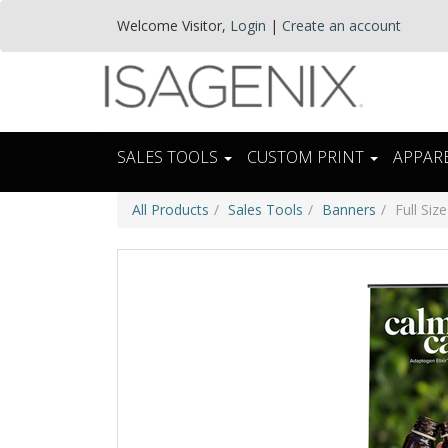
Welcome
Visitor
,
Login
|
Create an account
SALES TOOLS
CUSTOM PRINT
APPAR
All Products
Sales Tools
Banners
Full Siz