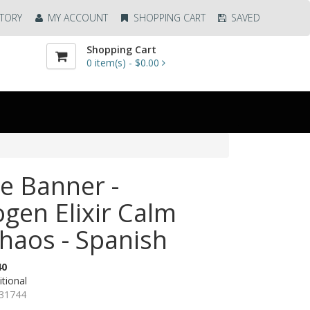
TORY
MY ACCOUNT
SHOPPING CART
SAVED
Shopping Cart
0
item(s) -
$0.00
ze Banner -
gen Elixir Calm
haos - Spanish
40
tional
31744