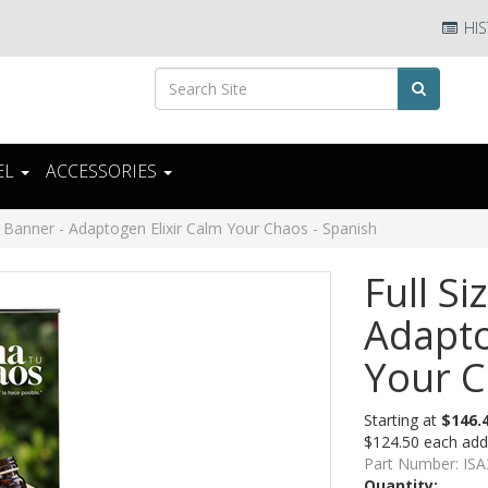
HIS
EL
ACCESSORIES
e Banner - Adaptogen Elixir Calm Your Chaos - Spanish
Full Si
Adapto
Your C
Starting at
$146.
$124.50 each addi
Part Number:
ISA
Quantity: